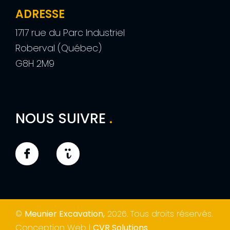
ADRESSE
1717 rue du Parc Industriel
Roberval (Québec)
G8H 2M9
NOUS SUIVRE
.
©
Meunier Excavation,
2026. Tous droits réservés.
Conception Web |
CVR Solutions