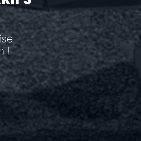
ise
 !